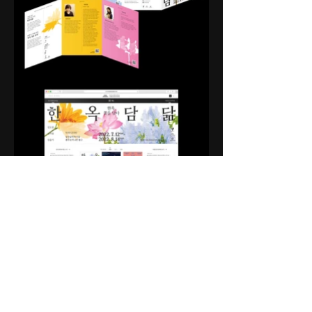
2022 남산골하우스뮤지엄 기획 전시
<한옥담닮 - 한옥, 꽃을 담다> ​상반기 홍보
물 디자인
남산골한옥마을, 2022